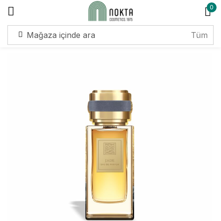
0
Giriş yap
Beni hatırla
Şifremi unuttum?
Giriş yap
Hesap oluştur